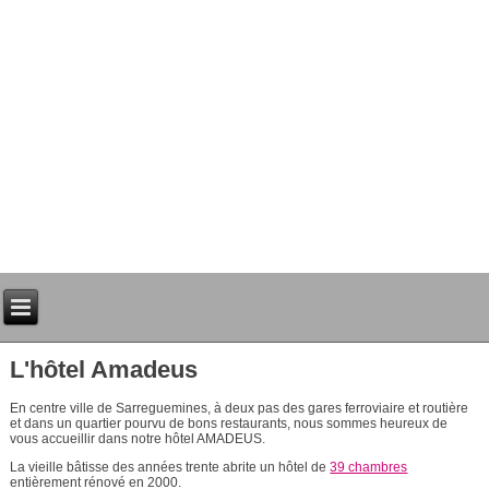
L'Hôtel AMADEUS pour vos séjours à Sar
L'hôtel Amadeus
En centre ville de Sarreguemines, à deux pas des gares ferroviaire et routière
et dans un quartier pourvu de bons restaurants, nous sommes heureux de
vous accueillir dans notre hôtel AMADEUS.
La vieille bâtisse des années trente abrite un hôtel de
39 chambres
entièrement rénové en 2000.