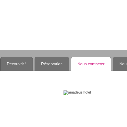
L'Hôtel AMADEUS pour vos séjours à Sarreguemines
Découvrir !
Réservation
Nous contacter
Nou