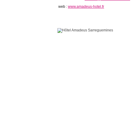
web :
www.amadeus-hotel.fr