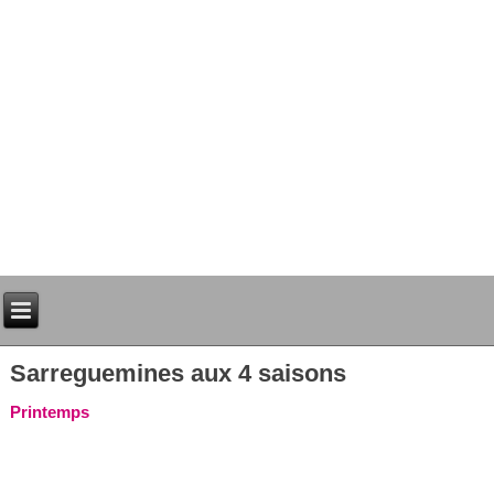
L'Hôtel AMADEUS pour vos séjours à Sar
Sarreguemines aux 4 saisons
Printemps